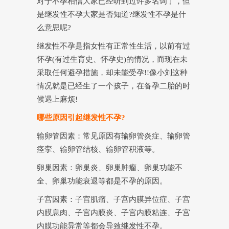
对于不孕相信大家已经听到过许多名词了，但
是继发性不孕大家是否知道?继发性不孕是什
么意思呢?
继发性不孕是指女性有正常性生活，以前有过
怀孕(有过生育史、怀孕史)的情况，而现在未
采取任何避孕措施，却未能受孕!!像小刘这种
情况就是已经生了一个孩子，在备孕二胎的时
候遇上麻烦!
哪些原因引起继发性不孕?
输卵管因素：常见原因有输卵管炎症、输卵管
痉挛、输卵管结核、输卵管积液等。
卵巢因素：卵巢炎、卵巢肿瘤、卵巢功能不
全、卵巢功能衰退等都是不孕的原因。
子宫因素：子宫肌瘤、子宫内膜异位症、子宫
内膜息肉、子宫内膜炎、子宫内膜粘连、子宫
内膜功能异常等都会导致继发性不孕。