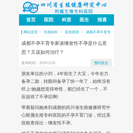
首页
医院
科室
医生
报喜
四川省生殖健康研究中心附
网站首页
>
生殖妇科
>
其他原因
>
成都不孕不育专
属生殖专科医院
家谈继发性不孕是什么意思？又该如何治疗？
成都不孕不育专家谈继发性不孕是什么意
思？又该如何治疗？
发布时间：2018/12/20
预约医生
朋友单位的小刘，4年前生了大宝，今年全力
备孕二胎，转眼间备孕了快一年了，始终没有
怀上!她越想觉得奇怪，都已经生了一个，不
应该得了不孕症啊!
带着疑问她来到
成都的四川省生殖健康研究中
心附属生殖专科医院
的不孕不育门诊，经过系
统检查得出：继发性不孕。