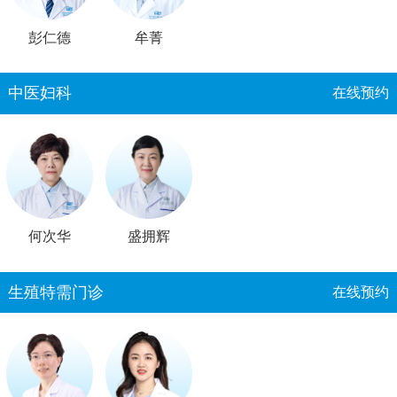
彭仁德
牟菁
中医妇科
在线预约
何次华
盛拥辉
生殖特需门诊
在线预约