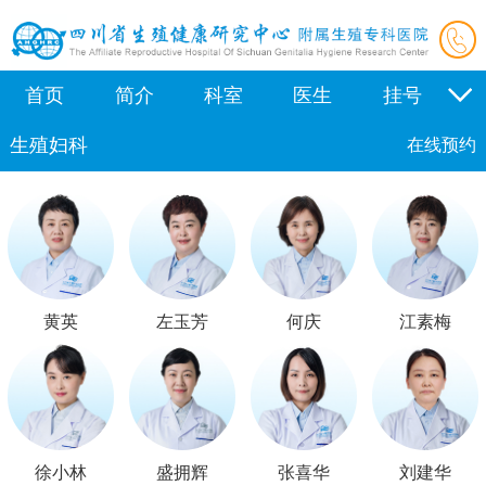
首页
简介
科室
医生
挂号
生殖妇科
新闻
学术
公益
视频
合作
在线预约
黄英
左玉芳
何庆
江素梅
徐小林
盛拥辉
张喜华
刘建华