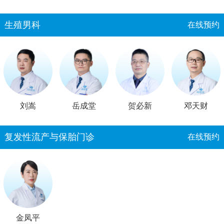
生殖男科
在线预约
刘嵩
岳成堂
贺必新
邓天财
复发性流产与保胎门诊
在线预约
金凤平