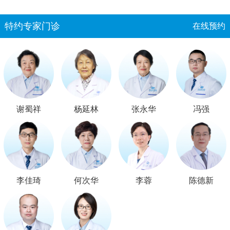
特约专家门诊
在线预约
谢蜀祥
杨延林
张永华
冯强
李佳琦
何次华
李蓉
陈德新