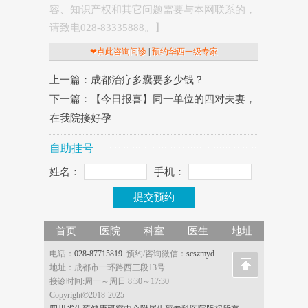
容、知识产权和其它问题需要与本网联系的，
请致电028-83335888。】
❤点此咨询问诊
|
预约华西一级专家
上一篇：成都治疗多囊要多少钱？
下一篇：【今日报喜】同一单位的四对夫妻，
在我院接好孕
自助挂号
姓名：
手机：
首页
医院
科室
医生
地址
电话：
028-87715819
预约/咨询微信：
scszmyd
地址：成都市一环路西三段13号
接诊时间:周一～周日 8:30～17:30
Copyright©2018-2025