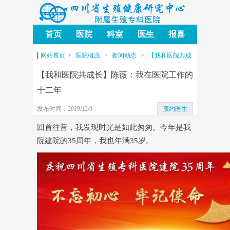
首页
医院
科室
医生
报喜
四川省生殖健康研究中心附
网站首页
>
医院概况
>
新闻动态
>
【我和医院共成
属生殖专科医院
长】陈薇：我在医院工作的十二年
【我和医院共成长】陈薇：我在医院工作的
十二年
发布时间：2019/12/9
预约医生
回首往昔，我发现时光是如此匆匆。今年是我
院建院的35周年，我也年满35岁。