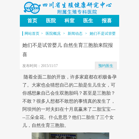
首页
医院
科室
医生
报喜
四川省生殖健康研究中心附
网站首页
>
医院概况
>
新闻动态
>
她们不是试管婴
属生殖专科医院
儿 自然生育三胞胎来院报喜
她们不是试管婴儿 自然生育三胞胎来院报
喜
发布时间：2015/11/17
预约医生
随着全面二胎的开放，许多家庭都在积极备孕
了。大家也会猜想自己的二胎是生儿生女，可
你感想象自己会生双胞胎吗？甚至是三胞胎？
不敢？很多人想都不敢想的事情真的发生了，
阿坝州的一对夫妇在十月底赢来了二胎宝宝---
--三朵金花。什么意思？他们二胎生了三个女
儿，自然生育三胞胎。