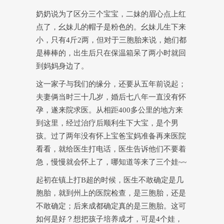
奶奶说为了区分三个宝宝，二妹的眉心点上红
点了，幺妹儿的帽子是粉色的。幺妹儿生下来
小，只有4斤2两，但对于三胞胎来说，她们都
是棒棒的，出生后只在保温箱呆了两小时就回
到妈妈身边了。
这一家子与我们的缘分，还要从五年前说起；
夫妻俩当时三十几岁，婚后七八年一直没有怀
孕，遂来院求医。从相距400多公里的地方来
到这里，经过治疗后顺利生下大宝，是个男
孩。过了两年没有怀上宝爸宝妈准备再来医院
看看，就给医生打电话，医生告诉他们不要着
急，慢慢就会怀上了，哪知道等来了三个娃~~
起初在镇上打B超的时候，医生不敢确定是几
胞胎，就到州上的医院检查，是三胞胎，还是
不敢确定；后来成都确定真的是三胞胎。这可
如何是好？想把孩子培养成才，可是4个娃，